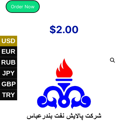
Alternative:
Order Now
$
2.00
USD
EUR
RUB
JPY
GBP
TRY